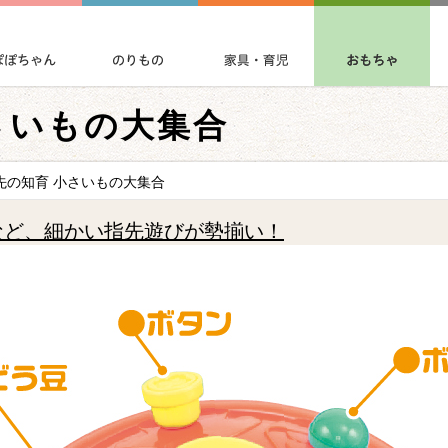
さいもの大集合
先の知育 小さいもの大集合
など、細かい指先遊びが勢揃い！