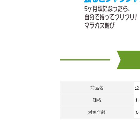
商品名
泣
価格
1
対象年齢
０