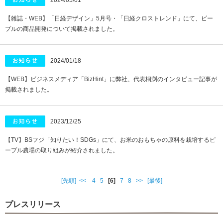
2024/05/01
【雑誌・WEB】「日経デザイン」5月号・「日経クロストレンド」にて、ピー
プルの商品開発について掲載されました。
2024/01/18
【WEB】ビジネスメディア「BizHint」に弊社、代表桐渕のインタビュー記事が
掲載されました。
2023/12/25
【TV】BSフジ「知りたい！SDGs」にて、お米のおもちゃの原料を栽培するピ
ープル農場の取り組みが紹介されました。
[先頭]
<<
4
5
[6]
7
8
>>
[最後]
プレスリリース