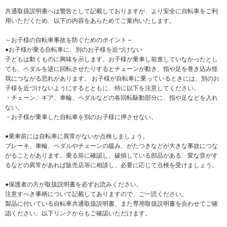
共通取扱説明書へは警告として記載しておりますが、より安全に自転車をご利
用いただくため、以下の内容をあらためてご案内いたします。
～お子様の自転車事故を防ぐためのポイント～
●お子様が乗る自転車に、別のお子様を近づけない
子どもは動くものに興味を示します。お子様が乗車し前進していなかったとし
ても、ペダルを逆に回転させたりするとチェーンが動き、指や足を巻き込み怪
我につながる恐れがあります。 お子様が自転車に乗っているときには、別のお
子様を近づけないようにするとともに、特に以下を注意してください。
・チェーン、ギア、車輪、ペダルなどの各回転駆動部分に、指や足などを入れ
ない。
・お子様が乗車した自転車を別のお子様に押させない。
●乗車前には自転車に異常がないか点検しましょう。
ブレーキ、車輪、ペダルやチェーンの緩み、がたつきなどが大きな事故につな
がることがあります。乗る前に確認し、破損している部品がある、変な音がす
るなどの異常があれば販売店等に相談し、必要に応じて点検を受けましょう。
●保護者の方が取扱説明書を必ずお読みください。
注意すべき事柄について記載してありますので、ご一読ください。
製品に付いている自転車共通取扱説明書、また専用取扱説明書を合わせてご確
認ください。以下リンクからもご確認いただけます。